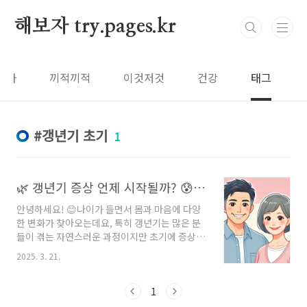
본문 바로가기
해보자 try.pages.kr
보자
끼적끼적
이것저것
건강
태그
갱년기 초기
1
🌿 갱년기 증상 언제 시작될까? 😰 놓치기 쉬운 초기 신호 7가지!
안녕하세요! 😊나이가 들면서 몸과 마음에 다양
한 변화가 찾아오는데요, 특히 갱년기는 많은 분
들이 겪는 자연스러운 과정이지만 초기에 증상을
잘 모른 채 지나치는 경우가 많아요. 😥오늘은 갱
2025. 3. 21.
년기가 언제 시작되는지와 함께 놓치기 쉬운 초
기 신호 7가지를 알려드릴게요!조기에 증상을 알
고 대비하면 삶의 질이 훨씬 좋아질 수 있다는 사
1
실, 알고 계셨나요? 🌷✨---⏰ 갱년기, 언제 시작