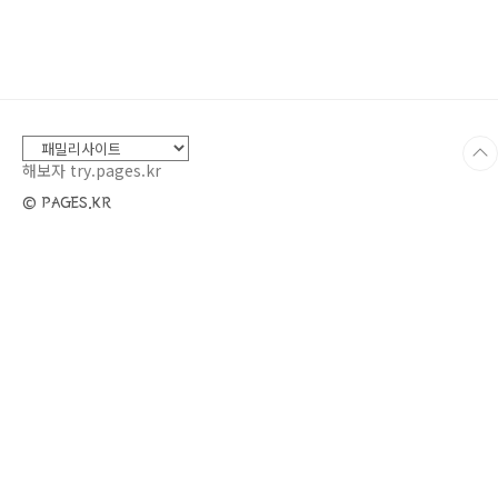
될까요?갱년기는 호르몬 변화로 인해 나타나는
생리적 과정입니다.✅ 여성의 경우:*평균적으로
45세~55세 사이에 시작*일부 여성은 40대 초반
에 갱년기가 나타나기도 해요.✅ 남성의 경
우:*50세 이후 서서히 증상이 시작*여성보다 점
진적으로 나타나 알아차리기 어렵습니다. ✔️ 왜
일찍 알아야 할까요?조기 갱년기는 골다공증, 심
해보자 try.pages.kr
혈관..
© PAGES.KR