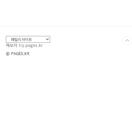
내 집에 맞는 식물 고르기1. 빛을 고려한 선택식
물마다 빛의 요구량이 다릅니다. 일부 식물은 직
사광선을 좋아하고, 일부는 그늘에서도 잘 자라
요. 집 안에서 자주 햇볕을 받는 곳에 놓을 수 있
다면 선인장이나 알로에 같은 식물이 잘 자라요.
그러나 빛이 부족한 공간이라면 스파티필름, 페
페로미아, 산세베리아 같은 저..
해보자 try.pages.kr
© PAGES.KR