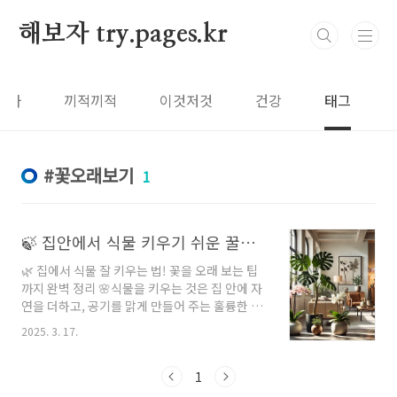
본문 바로가기
해보자 try.pages.kr
보자
끼적끼적
이것저것
건강
태그
꽃오래보기
1
🍃 집안에서 식물 키우기 쉬운 꿀팁! 꽃 오래 즐기는 방법과 관리 비법까지 🌼
🌿 집에서 식물 잘 키우는 법! 꽃을 오래 보는 팁
까지 완벽 정리 🌸식물을 키우는 것은 집 안에 자
연을 더하고, 공기를 맑게 만들어 주는 훌륭한 방
법이에요. 하지만 집에서 식물을 잘 키우는 게 생
2025. 3. 17.
각보다 쉽지 않죠. 오늘은 식물을 잘 키우는 방법,
특히 꽃을 오래 보는 팁에 대해 알아보겠습니다!
여러분의 집안에 건강하고 아름다운 식물들이 자
1
라도록 도와드릴게요. 🌱---🌿 1. 식물 선택하기: