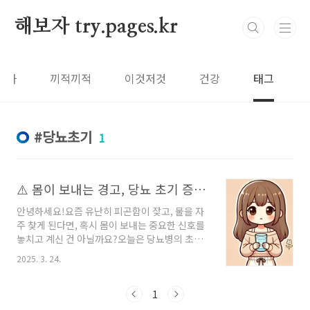
본문 바로가기
해보자 try.pages.kr
보자
끼적끼적
이것저것
건강
태그
당뇨초기
1
⚠️ 몸이 보내는 경고, 당뇨 초기 증상 7가지— 지금 내 몸은 어떤 신호를 보내고 있을까요?
안녕하세요!요즘 유난히 피곤함이 잦고, 물을 자
주 찾게 된다면, 혹시 몸이 보내는 중요한 신호를
놓치고 계신 건 아닐까요?오늘은 당뇨병의 초기
증상 중에서도 자주 나타나는 7가지를 정리해보
2025. 3. 24.
았습니다.지금 나에게 해당되는 항목이 있는지
체크해보시고, 건강을 지키는 데 도움이 되셨으
면 좋겠습니다.---1. 💧 자꾸 목이 마르고 물을 많
1
이 마셔요이유: 혈당이 높아지면 신장은 과도한