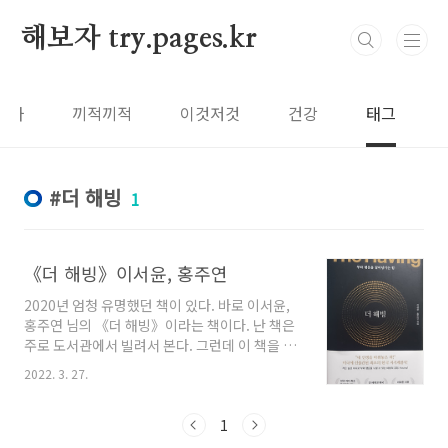
본문 바로가기
해보자 try.pages.kr
보자
끼적끼적
이것저것
건강
태그
더 해빙
1
《더 해빙》이서윤, 홍주연
2020년 엄청 유명했던 책이 있다. 바로 이서윤,
홍주연 님의 《더 해빙》이라는 책이다. 난 책은
주로 도서관에서 빌려서 본다. 그런데 이 책을 도
서관에서 빌리려고 하니 대출 중에 예약이 가득
2022. 3. 27.
차 있었다. 그래서 빨리 보고 싶어 구입하여 보았
다. 2020년에 읽고 안 읽었는데 지금 생각나는
이 책의 주요 내용은 "가진 것에 대한 감사"이다.
1
가진 것에 대한 감사한 내용을 해빙 노트에 쓰고