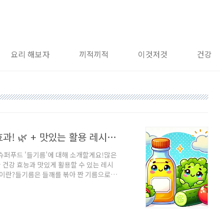
요리 해보자
끼적끼적
이것저것
건강
🥄 들기름의 놀라운 건강 & 다이어트 효과! 🌿 + 맛있는 활용 레시피 공개✨
슈퍼푸드 '들기름'에 대해 소개할게요!많은
건강 효능과 맛있게 활용할 수 있는 레시
름이란?들기름은 들깨를 볶아 짠 기름으로,
 무침, 비빔밥, 국수 등에 활용되며, 최
-💪 들기름의 건강 효능 TOP 51️⃣ 뇌
리놀렌산)이 풍부하여✔️ 뇌 기능 강화✔️ 기
강 개선 & 심혈관 질환 예방 ❤️들기름의 불