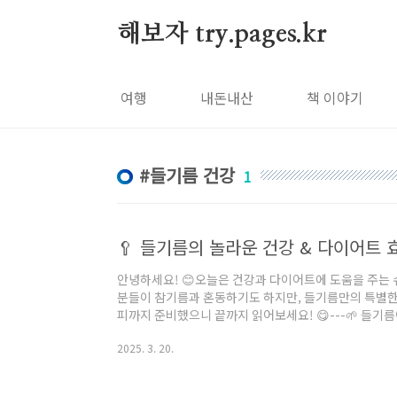
본문 바로가기
해보자 try.pages.kr
여행
내돈내산
책 이야기
들기름 건강
1
안녕하세요! 😊오늘은 건강과 다이어트에 도움을 주는 
분들이 참기름과 혼동하기도 하지만, 들기름만의 특별한 
피까지 준비했으니 끝까지 읽어보세요! 😋---🌱 들기
고소한 향과 부드러운 맛이 특징입니다.주로 한국 요리에서
2025. 3. 20.
근에는 건강 오일로 전 세계적으로 주목받고 있어요! 🌍✨--
건강 & 기억력 개선 🧠들기름에는 오메가-3 지방산(α-
억력 향상✔️ 치매 예방에 도움을 줍니다!---2️⃣ 혈관 건