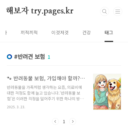
본문 바로가기
해보자 try.pages.kr
보자
끼적끼적
이것저것
건강
태그
반려견 보험
1
🐾 반려동물 보험, 가입해야 할까? 꼭 알아야 할 핵심 정보 정리!
반려동물을 가족처럼 생각하는 요즘, 의료비에
대한 걱정도 함께 늘고 있습니다.‘반려동물 보
험’은 이러한 걱정을 덜어주기 위한 하나의 방법
인데요.과연 보험이 정말 필요한지, 가입 전 무엇
2025. 3. 23.
을 고려해야 할지 자세히 알아보겠습니다.---1.
🏥 반려동물 진료비, 얼마나 들까?*일반 진료비:
평균 1~3만 원*중성화 수술: 고양이 약 15~25만
1
원, 강아지 약 20~30만원*슬개골 수술 등 정형외