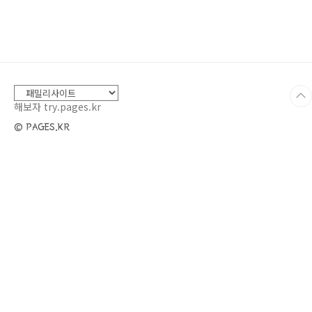
과 질환: 수십만~수백만 원 소요*암, 당뇨, 신부
전 등 만성 질환 치료: 장기적인 치료와 약값 발생
※ 반려동물은 의료보험이 적용되지 않아 모든
비용이 100% 본인 부담입니다.---2. 🐶 반려동
물 보험이란?반려동물이 아플 때 발생하는 진료
비, 수술비, 입원비 등의 일부를 보험사가 보장 한
도 내에서 보상해주는 상품..
해보자 try.pages.kr
© PAGES.KR