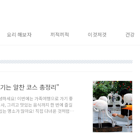
요리 해보자
끼적끼적
이것저것
건강
즐기는 알찬 코스 총정리"
안녕하세요! 이번에는 가족여행으로 가기 좋
역사, 그리고 맛있는 음식까지 한 번에 즐길
있는 명소가 많아요! 직접 다녀온 것처럼 생
분들은 참고해 주세요.---1. 국립중앙과
과학관은 다양한 체험 전시가 많아 아이들
의나래관에서는 로봇, 우주, 공학 관련 전시
 VR 체험 및 로봇 조작 체험 가능- 실내