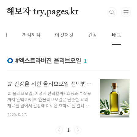
본문 바로가기
해보자 try.pages.kr
보자
끼적끼적
이것저것
건강
태그
엑스트라버진 올리브오일
1
🫒 건강을 위한 올리브오일 선택법! 효능과 부작용까지 한 번에 알아보세요! 🌿
🫒 올리브오일, 어떻게 선택할까? 효능과 부작용
까지 완벽 가이드 🏆올리브오일은 단순한 요리
재료를 넘어서 건강에 이로운 효과로 잘 알려져
있죠. 하지만 종류가 다양하고, 품질에 따라 효능
2025. 3. 17.
도 달라지기 때문에 올리브오일 선택에 대해 제
대로 알고 사용하는 것이 중요해요. 오늘은 올리
브오일의 효능, 부작용, 그리고 올바른 선택법에
1
대해 알아볼게요. 🍈---🌱 올리브오일의 효능1.