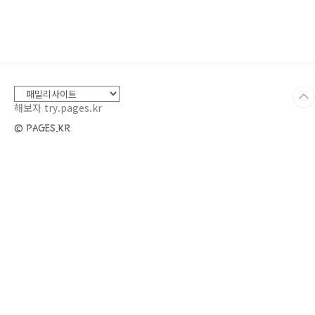
심혈관 건강에 도움올리브오일의 대표적인 효능
은 심혈관 건강에 도움을 준다는 점입니다. 올리
브오일은 불포화지방산인 올레산을 풍부하게 함
유하고 있어, 혈액 내 나쁜 콜레스테롤(LDL)을
낮추고, 좋은 콜레스테롤(HDL)을 증가시켜 심장
질환 예방에 효과적입니다.2. 항산화 작용올리브
오일에는 폴리페놀과 비타민 E가 함유되어 있어
해보자 try.pages.kr
강력..
© PAGES.KR