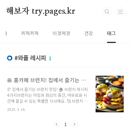
본문 바로가기
해보자 try.pages.kr
보자
끼적끼적
이것저것
건강
태그
와플 레시피
1
🥞 홈카페 브런치! 집에서 즐기는 맛있는 브런치 레시피 4가지 🏡✨
🥐 집에서 즐기는 브런치 맛집! 🏠 브런치 레시피
4가지브런치는 아침과 점심의 중간, 여유로운 시
간에 즐길 수 있는 특별한 식사예요. 🥰 브런치 맛
집에서 먹는 그 맛있는 요리를 집에서도 손쉽게
2025. 3. 16.
만들어 볼 수 있어요! 특별한 재료 없이, 간단하면
서도 맛있는 브런치를 만들어보세요.오늘은 집에
서 브런치를 즐길 수 있는 레시피 4가지를 소개할
1
게요. 🍽---🥞 1. 클래식 팬케이크재료:밀가루 1