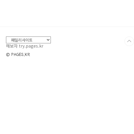
컵우유 1컵계란 1개설탕 1큰술베이킹파우더 1
작은술버터 1큰술 (녹인 상태)소금 약간만드는
법:1. 큰 그릇에 밀가루, 설탕, 베이킹파우더, 소
금을 섞어 주세요.2. 다른 그릇에 우유와 계란을
넣고 잘 섞어주세요.3. 두 가지를 합쳐서 반죽을
만들고, 녹인 버터를 넣고 섞어 주세요.4. 팬에 기
름을 두르고 반죽을 ..
해보자 try.pages.kr
© PAGES.KR