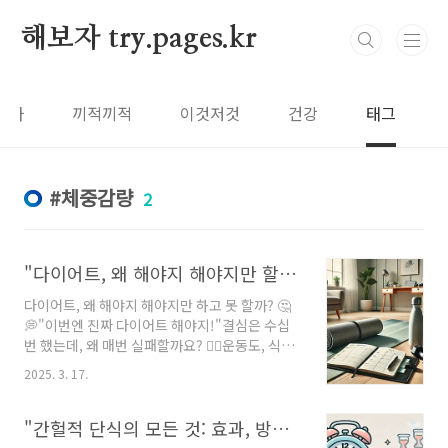
본문 바로가기
해보자 try.pages.kr
보자
끼적끼적
이것저것
건강
태그
체중감량
2
"다이어트, 왜 해야지 해야지만 할까? 🤔 작심삼일 끝내는 현실 꿀팁!"
다이어트, 왜 해야지 해야지만 하고 못 할까? 🤔
💭"이번엔 진짜 다이어트 해야지!"결심은 수십
번 했는데, 왜 매번 실패할까요? 🤦‍♀️운동도, 식단
도 안 해본 게 없는데… 왜 내 몸은 변하지 않는
2025. 3. 17.
걸까?오늘은 우리가 다이어트를 미루는 진짜 이
유와, 작심삼일을 끝내는 현실적인 방법을 알려
드릴게요! 🏋️‍♀️🔥---1. 목표는 있는데, 계획이 없
"간헐적 단식의 모든 것: 효과, 방법, 주의사항 총정리!"
다! 🎯"5kg 빼야지!" "살 좀 빼야 하는데…"근