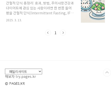
간헐적 단식 총정리: 효과, 방법, 주의사항건강과
데 어떻게? 🤷‍♀️구체적인 계획 없이 목표만 세우면
다이어트에 관심 있는 사람이라면 한 번쯤 들어
성공하기 어려워요.✅ 나쁜 예: "살 빼야지!" →
봤을 간헐적 단식(Intermittent Fasting, IF).
막연한 생각으로 끝남✅ 좋은 예: "3주 동안 매일
많은 유명인과 전문가들이 추천하는 식사 방식으
30분씩 걷기 & 저녁 7시 이후 금식!"👉 단기 목
2025. 3. 13.
로, 단순히 살을 빼는 것이 아니라 건강을 개선하
표를 작게 나누고, 실천 가능한 계획을 세워보세
는 효과도 있다고 알려져 있습니다. 그렇다면 간
요!📌 실천 TIP:✔️ "일주일 동안 하루..
헐적 단식이란 무엇이며, 어떻게 실천해야 할까
1
요?---1. 간헐적 단식이란?간헐적 단식은 특정
시간 동안 음식을 섭취하지 않는 단식(Fasting)
과 섭취하는 시간(Eating Window)을 정해 식
사하는 방식입니다. 단순히 ‘안 먹는 다이어트’가
아니라 우리 몸의 대사 시스템을 조절하여 체중
감량과 건강 개선 효과를 얻는 방법입니다.간헐
적 단식은 칼로리 제한 다이어트와 다릅니다. 보
통의 다이어트는 하루 섭..
해보자 try.pages.kr
© PAGES.KR