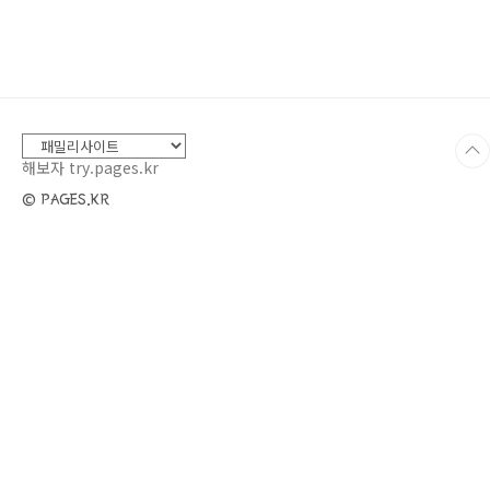
355ml SS 달콤 핑크 캐시 텀블러 473ml SS 밸
런타인 오페라 텀블러 473ml SS 달콤 핑크 워커
텀블러 473ml SS 밸런타인 스탠리 아이슬란드
텀블러 473ml SS 밸런타인 스탠리 그라운드 텀
블러 473ml SS 달콤 핑크 뉴턴 텀블러 355ml
SS 큐피드 JNL 보온병 400..
해보자 try.pages.kr
© PAGES.KR