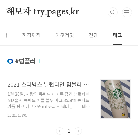
본문 바로가기
해보자 try.pages.kr
보자
끼적끼적
이것저것
건강
태그
텀플러
1
2021 스타벅스 밸런타인 텀블러 출시
1월 26일, 사랑의 큐피드가 가득 담긴 밸런타인
MD 출시 큐피드 커플 블루 머그 355ml 큐피드
커플 핑크 머그 355ml 큐피드 워터글로브 데미
머그 89ml 큐피드 엔젤 머그 355ml 컬러체인징
2021. 1. 30.
티 인퓨저 글라스 414ml 러브앤러브 아이코닉
텀블러 473ml 달콤 핑크 아치 텀블러 473ml 큐
피드 피규어 돔 콜드컵 473ml SS 큐피드 파인니
1
텀블러 473ml SS 밸런타인 나만의 햄튼 텀블러