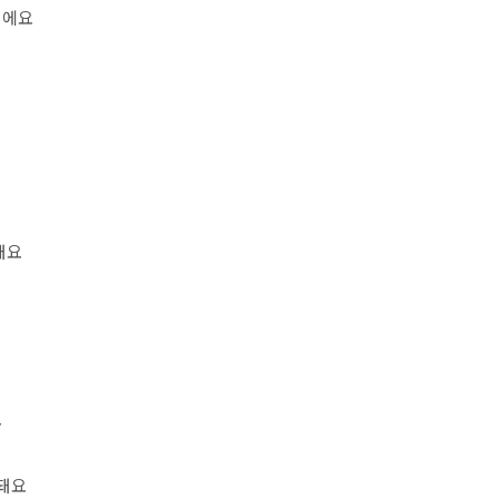
이에요
돼요
요
 돼요