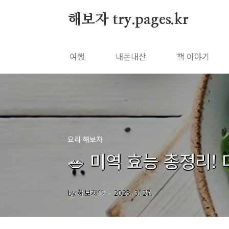
본문 바로가기
해보자 try.pages.kr
여행
내돈내산
책 이야기
요리 해보자
🥗 미역 효능 총정리
by 해보자♡
2025. 3. 27.