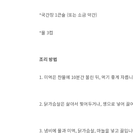
*국간장 1큰술 (또는 소금 약간)
*물 3컵
조리 방법
1. 미역은 찬물에 10분간 불린 뒤, 먹기 좋게 자릅니
2. 닭가슴살은 삶아서 찢어두거나, 생으로 넣어 끓
3. 냄비에 물과 미역, 닭가슴살, 마늘을 넣고 끓입니