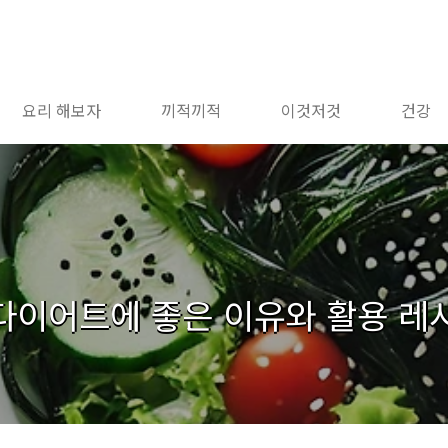
요리 해보자
끼적끼적
이것저것
건강
! 다이어트에 좋은 이유와 활용 레