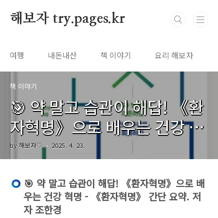
본문 바로가기
해보자 try.pages.kr
여행
내돈내산
책 이야기
요리 해보자
책 이야기
🎯 약 말고 습관이 해답! 《환
자혁명》으로 배우는 건강 혁
명 - 《환자혁명》 간단 요약.
by 해보자♡
2025. 4. 23.
저자 조한경
🎯 약 말고 습관이 해답! 《환자혁명》으로 배
우는 건강 혁명 - 《환자혁명》 간단 요약. 저
자 조한경