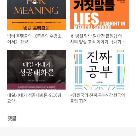
빅터 프랭클의 《죽음의 수용소
💊 병원 말만 믿다간 큰일?! 의
에서》 요약
사의 양심 고백 이야기 《내가
의대에서 가르친 거짓말들》 요
약 📘
데일카네기 성공대화론-9,10장
<강원국의 진짜 공부> 강원국의
요약
몰입 TIP
댓글