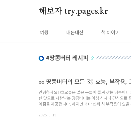
본문 바로가기
해보자 try.pages.kr
여행
내돈내산
책 이야기
땅콩버터 레시피
2
안녕하세요! 😊오늘은 많은 분들이 즐겨 찾는 땅콩버터
한 맛으로 사랑받는 땅콩버터는 아침 식사나 간식으로 
이점을 제공합니다. 하지만 과다 섭취 시 부작용이 있을
콩버터의 효능, 부작용, 주의사항, 고르는 방법과 함께
2025. 3. 19.
니, 끝까지 읽으시고 건강하게 즐겨보세요! 🥰---🌟
이 풍부해요. 운동 후 회복이나 단백질 보충이 필요할 
택이죠!❤️ 심장 건강불포화지방산이 나쁜 콜레스테롤(L