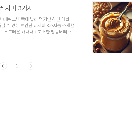
 레시피 3가지
버터는 그냥 빵에 발라 먹기만 하면 아쉽
 즐길 수 있는 초간단 레시피 3가지를 소개할
빵 + 부드러운 바나나 + 고소한 땅콩버터 =
만에 완성!✅ 재료식빵 2장땅콩버터 2큰술바
는 법1️⃣ 식빵을 노릇하게 구워요.2️⃣ 한쪽
올리고, 꿀과 계피 가루를 뿌려요.4️⃣ 다른
 견과류나 초콜릿 칩을 추가하면 더 고소..
1