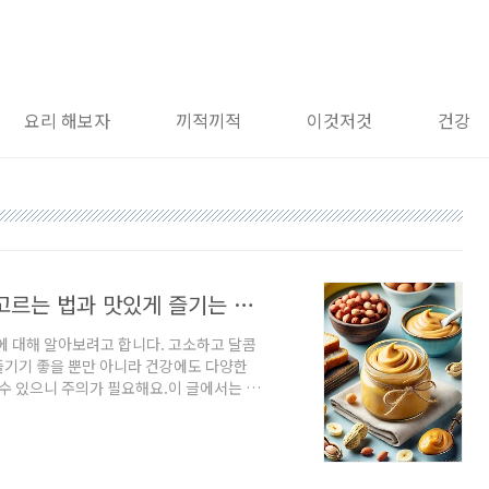
요리 해보자
끼적끼적
이것저것
건강
🥜 땅콩버터의 모든 것: 효능, 부작용, 고르는 법과 맛있게 즐기는 레시피까지!
에 대해 알아보려고 합니다. 고소하고 달콤
즐기기 좋을 뿐만 아니라 건강에도 다양한
 수 있으니 주의가 필요해요.이 글에서는 땅
 간단하고 맛있는 레시피도 소개해 드릴 테
 효능💪 단백질 보충땅콩버터는 식물성 단백질
때 딱이에요. 채식하시는 분들에게도 좋은 선
DL)을 낮추고 좋은 콜레스테롤(HDL)을