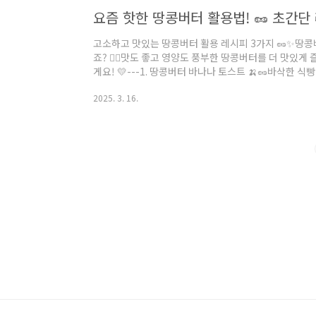
높여 심혈관 건강에 도움을 줘요. 꾸준히..
요즘 핫한 땅콩버터 활용법! 🥜 초간단
고소하고 맛있는 땅콩버터 활용 레시피 3가지 🥜✨땅콩
죠? 🙆‍♀️맛도 좋고 영양도 풍부한 땅콩버터를 더 맛있게
게요! 💛---1. 땅콩버터 바나나 토스트 🍌🥜바삭한 식
환상의 조합! 😍💡 추천 포인트: 바쁜 아침에도 5분 
2025. 3. 16.
나나 1개꿀 1작은술 (선택)계피 가루 약간 (선택)🍽 만드
면에 땅콩버터를 듬뿍 바릅니다.3️⃣ 바나나를 얇게 썰어 
식빵을 덮거나 반으로 접어서 완성!✨ 맛있게 먹는 꿀팁: