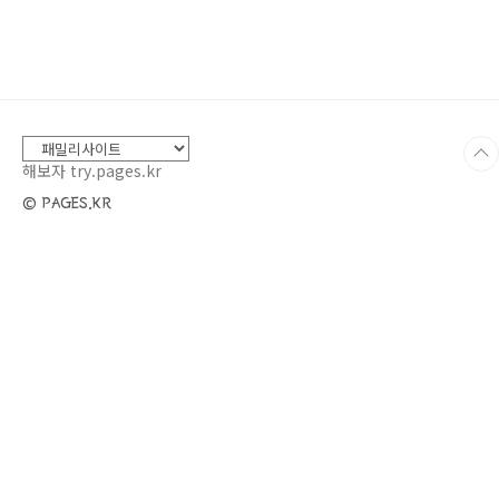
소시지에 칼집을 내고 전자레인지용 그릇에 담
고, 소시지가 잠길 정도로 물을 부어 1분 30초~2
분 정도 돌려준다. (불순물 제거, 생략 가능) 소시
지를 체에 받쳐 물기를 제거한다. 2. 양파를 채썬
다. 3. 양념장을 만든다. 4. 식용유를 팬에 두르고,
양파를 중불로 볶는다. 5. 양파가 어느 정도 익으
면 소..
해보자 try.pages.kr
© PAGES.KR