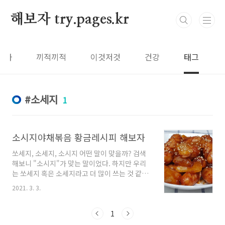
본문 바로가기
해보자 try.pages.kr
보자
끼적끼적
이것저것
건강
태그
소세지
1
소시지야채볶음 황금레시피 해보자
쏘세지, 소세지, 소시지 어떤 말이 맞을까? 검색
해보니 "소시지"가 맞는 말이었다. 하지만 우리
는 쏘세지 혹은 소세지라고 더 많이 쓰는 것 같다.
오늘 할 요리는 "소시지야채볶음"이다. 일명 "쏘
2021. 3. 3.
야"라고 많이 부른다. 만개의 레시피를 참고 해보
았다. 비엔나소시지 200g 양파: 1/3개 식용유 통
깨 조금 케찹: 2큰술 고추장: 1큰술 굴소스: 1큰
1
술 올리고당: 1큰술 다진마늘: 1/4큰술 1. 비엔나