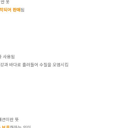
싼 옷
작되어 판매
됨
가 사용됨
 강과 바다로 흘러들어 수질을 오염시킴
패션이란 뜻
 보호
하자는 의미