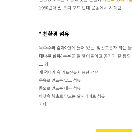
1980년대 말 모피 코트 반대 운동에서 시작됨
* 친환경 섬유
옥수수와 감자:
안에 들어 있는 '젖산고분자'라는 
대나무 섬유:
수분을 잘 빨아들이고 공기가 잘 통할
그 외
게 껍데기
속 키토산을 이용한 섬유
우유
로 만드는 밀크 섬유
콩
으로 만드는 대두 섬유
바닷속
해초
로 만드는 알지네이트 섬유
기타