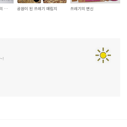
목화가 불러온 아랄해의 비극
공원이 된 쓰레기 매립지
쓰레기의 변신
~!