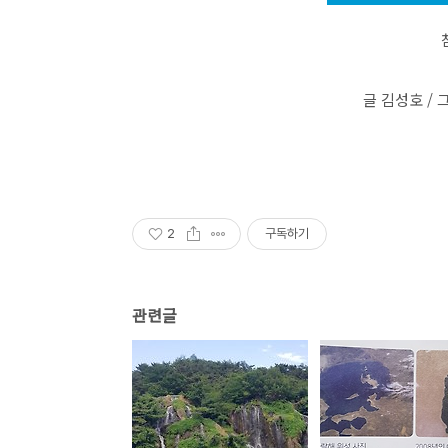
글 김성호 /
2
구독하기
관련글