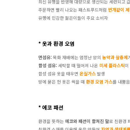
최신 유행을 반영해 대량으로 생산되는 세련되고 값
주문하면 빨리 나오는 패스트푸드처럼
번개같이 제
유행에 민감한 젊은이들이 주요 소비자
* 옷과 환경 오염
면섬유:
목화 재배에는 엄청난 양의
농약과 살충제
합성 섬유:
세탁할 때 떨어져 나온
미세 플라스틱
이
합성 섬유 옷을 태우면
온실가스
발생
땅에 묻은 헌 옷은 썩을 때
환경 오염 가스
를 내뿜음
* 에코 패션
환경을 뜻하는
에코와 패션이 합쳐진 말
로 친환경 
친환경 소재를 이용해 옷을 만들어
자연과 생태계를