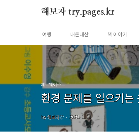
본문 바로가기
해보자 try.pages.kr
여행
내돈내산
책 이야기
제로웨이스트
환경 문제를 일으키는 
by 해보자♡
2021. 1. 11.