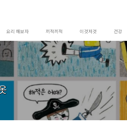
요리 해보자
끼적끼적
이것저것
건강
옷