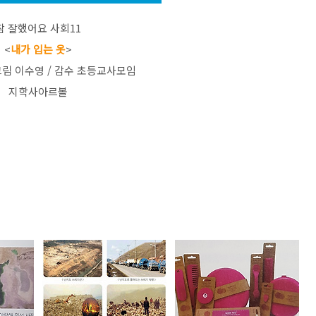
참 잘했어요 사회11
<
내가 입는 옷
>
 그림 이수영 / 감수 초등교사모임
지학사아르볼