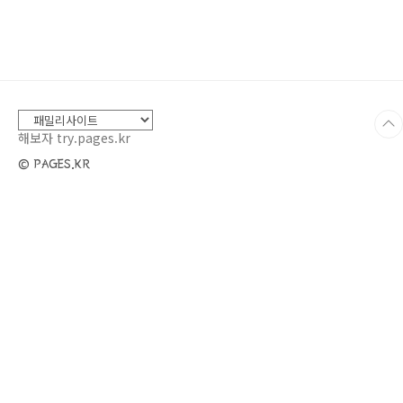
38~50%로 꽤 높고,✔️ 첨가물 없이 우유 성분만
들어 있어요.👉 맛은 고소하고 부드럽고, 질감이
진해요.👉 고급 케이크나 무스, 아이스크림처럼
풍미가 중요한 디저트에 딱!⚠️ 생크림 단점*휘핑
시간이 오래 걸리고*보관 기간이 짧아요.*가격도
휘핑크림보다 조금 더 비쌉니다.그래도 진짜 고
급 디저트를 원하신다면 생크림이 정답이에요..
해보자 try.pages.kr
© PAGES.KR