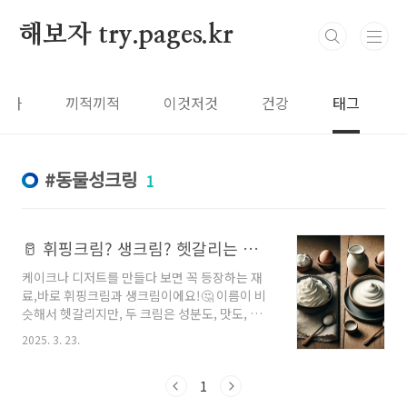
본문 바로가기
해보자 try.pages.kr
보자
끼적끼적
이것저것
건강
태그
동물성크링
1
🥛 휘핑크림? 생크림? 헷갈리는 크림 차이 한 번에 정리!
케이크나 디저트를 만들다 보면 꼭 등장하는 재
료,바로 휘핑크림과 생크림이에요!🤔 이름이 비
슷해서 헷갈리지만, 두 크림은 성분도, 맛도, 쓰임
새도 완전히 다릅니다.오늘은 마트 앞에서 더 이
2025. 3. 23.
상 고민하지 않도록✨ 두 크림의 차이점을 쉽고
확실하게 알려드릴게요!---🧁 생크림이란?🥄 생
크림은 우유에서 지방 성분만을 분리해서 만든
1
100% 동물성 크림이에요.✔️ 유지방 함량이