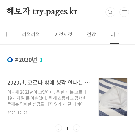
본문 바로가기
해보자 try.pages.kr
보자
끼적끼적
이것저것
건강
태그
2020년
1
2020년, 코로나 밖에 생각 안나는 한 해
어느새 2021년이 코앞이다. 올 한 해는 코로나
19가 제일 큰 이슈였다. 올 해 초등학교 입학 한
둘째는 입학한 실감도 나지 않게 세 달 가까이 학
교에 가지 못 했다. 남편은 처음으로 재택근무를
2020. 12. 21.
했고, 아이들은 처음으로 학교에 가지 못 하고 온
라인 수업을 했다. 너무나 무더운 날씨에도, 숨이
차오르게 운동을 할 때에도 마스크를 할 수 밖에
1
없었다. 우리의 일상 생활에 너무나 많은 변화와