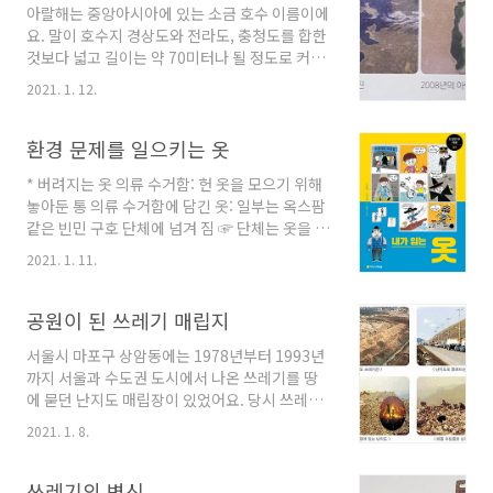
아랄해는 중앙아시아에 있는 소금 호수 이름이에
게요! 🌱---❄️ 지구 온난화란?지구 온난화는 지
요. 말이 호수지 경상도와 전라도, 충청도를 합한
구의 평균 기온이 점점 상승하는 현상을 의미해
것보다 넓고 길이는 약 70미터나 될 정도로 커요.
요. 주된 원인은 인간 활동으로 인한 온실가스 배
아름다운 데다가 잉어와 철갑상어 등 많은 생물
출 증가입니다. 온실가스는 대기 중에서 열을 가
2021. 1. 12.
이 살아 세계적인 관광지였어요. 하지만 지금은
두는 역할을 하는 기체인데, 그 양이 많아지면 지
아니에요. 80퍼센트가 넘는 호수가 사라지고 시
구의 온도가 점점 높아지는 거죠.📊 최근 지구 온
뻘건 사막이 되었거든요. 남은 물도 심각하게 오
환경 문제를 일으키는 옷
난화의 심각성:✔ 19세기 ..
염되었고, 물고기 수도 크게 줄었어요. 아랄해는
* 버려지는 옷 의류 수거함: 헌 옷을 모으기 위해
죽음의 바다가 되었어요. 그 이유는 바로 목화 때
놓아둔 통 의류 수거함에 담긴 옷: 일부는 옥스팜
문이에요. 아랄해 주변에는 드넓은 목화밭이 있
같은 빈민 구호 단체에 넘겨 짐 ☞ 단체는 옷을 등
었어요. 목화를 재배하려면 많은 물이 필요해요.
급에 따라 분류 (가장 상태가 좋은 옷은 국내에서
사람들은 2개의 강에서 물을 끌어왔어요. 그런데
2021. 1. 11.
싼 가격에 판매하고, 가장 상태가 나쁜 옷은 묻거
이 강들은 아랄해로 흘러가는 강이었어요. 아랄
나 태움. 나머지는 의류 도매상들이 가난한 나라
해로 들어가야 할 물이 목화밭으로 흘러들자 아
로 수출함) * 패스트패션 최신 유행을 반영해 대
공원이 된 쓰레기 매립지
랄해는 점점 말라 갔어요. 결국 아랄해의 바닥이
량으로 생산되는 세련되고 값싼 옷 주문하면 빨
드러났..
서울시 마포구 상암동에는 1978년부터 1993년
리 나오는 패스트푸드처럼 번개같이 제작되어 판
까지 서울과 수도권 도시에서 나온 쓰레기를 땅
매됨 유행에 민감한 젊은이들이 주요 소비자 * 옷
에 묻던 난지도 매립장이 있었어요. 당시 쓰레기
과 환경 오염 면섬유: 목화 재배에는 엄청난 양의
가 무려 90미터 높이로 쌓여 거대한 쓰레기 산이
농약과 살충제가 사용됨 합성 섬유: 세탁할 때 떨
2021. 1. 8.
2개나 생겼지요. 이렇게 쌓인 쓰레기의 양은 커다
어져 나온 미세 플라스틱이 강과 바다로 흘러들
란 8.5톤 트럭으로 1,300만 대 정도였답니다. *
어 수질을 오염시킴 합성 섬유 옷을 태우면 온실
쓰레기 매립은 더 이상 안 돼! 난지도 매립장 근처
쓰레기의 변신
가스 발생 땅에 묻은 헌 옷은 썩을 때 ..