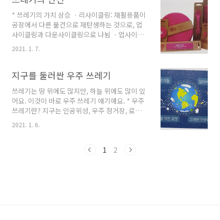
에 사는 사람들은 고약한 냄새 때문에 생활이 불
* 쓰레기의 가치 상승 ㆍ리사이클링: 재활용품이
편했어요. 심지어 바로 옆에 있는 한강으로 더러
공장에서 다른 물건으로 재탄생하는 것으로, 업
운 물이 흘러들어 물이 크게 오염되었지요. 난지
사이클링과 다운사이클링으로 나뉨 ㆍ업사이클
도 매립장이 더 이상 쓰레기를 묻을 수 없을 만큼
링: 리사이클링 된 물건 중에서 제품의 가치가 올
가득 차자, 나라에서는 이곳을 닫고 다른 지역에
2021. 1. 7.
라간 것 ㆍ다운사이클링: 리사이클링 된 물건 중
매립장을 설치하기로 했어요. * 매립지 위에 세운
에서 제품의 가치가 내려간 것 * 업사이클링을 위
노을 공원과 하늘 공원 서울시는 난지도 매립장
한 노력 ㆍ환경, 디자인, 기능 등을 고루 갖춘 업
지구를 둘러싼 우주 쓰레기
을 폐쇄하고 이곳에 생태 공원을 만들..
사이클링 제품이 많아짐 ㆍ방수 천, 폐안전띠, 폐
쓰레기는 땅 위에도 많지만, 하늘 위에도 많이 있
타이어 등을 이용해 가방을 만듦 ㆍ페트병, 플라
어요. 이것이 바로 우주 쓰레기 얘기예요. * 우주
스틱 등을 이용해 옷과 신발 등을 만듦 ㆍ씹고 버
쓰레기란? 지구는 인공위성, 우주 정거장, 로켓
린 껌을 모아 다양한 생활용품을 만듦 * 예술이
등으로 둘러싸여 있어요. 그중에는 임무를 마쳤
되는 쓰레기 ㆍ정크 아트: 쓰레기를 이용해 환경
2021. 1. 6.
거나 수명이 다한 기계, 우주인들이 잃어버린 장
오염 문제를 경고하고, 자연을 사랑하는 마음을
비와 도구 등도 많이 떠다니는데, 이러한 물체를
담은 작품 ㆍ정크 아트를 볼 수 있는 곳: 또봇 정
우주 쓰레기라고 해요. * 우주 쓰레기는 왜 위험
1
2
크 아트 뮤지엄, 보은 펀파크 체험 공원, 광명 ..
할까? 천문학자들이 꼽는 가장 위험하고 심각한
물체는 사용하지 않는 우주선과 로켓이라고 해
요. 지구 궤도에는 이런 쓸모없어진 고물이 매우
많이 있어요. 특히 추친체가 달린 로켓은 마치 시
한폭탄과도 같은 상태예요. 가장 최악의 상황은
남아 있는 추진체가 갑자기 발사되어 지구로 떨
어지면서 피해를 입히는 것이지요. 현재 빠른 속