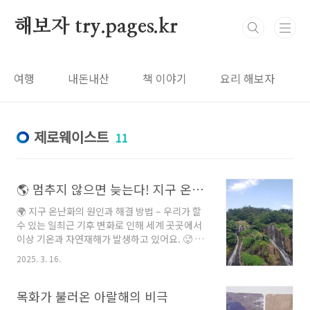
본문 바로가기
해보자 try.pages.kr
여행
내돈내산
책 이야기
요리 해보자
제로웨이스트
11
🌎 멈추지 않으면 늦는다! 지구 온난화의 원인과 해결책-우리가 할 수 있는 일 ⚠️
🌍 지구 온난화의 원인과 해결 방법 – 우리가 할
수 있는 일최근 기후 변화로 인해 세계 곳곳에서
이상 기온과 자연재해가 발생하고 있어요. 🥵 겨
울이 짧아지고, 여름은 더 길어지는 걸 직접 체감
2025. 3. 16.
하는 분들도 많을 텐데요. 이러한 현상의 주요 원
인은 **지구 온난화(Global Warming)**입니
다.오늘은 지구 온난화의 원인과 문제점, 그리고
목화가 불러온 아랄해의 비극
우리가 실천할 수 있는 해결 방법에 대해 알아볼