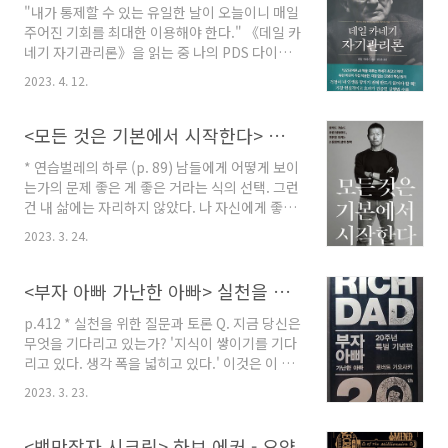
"내가 통제할 수 있는 유일한 날이 오늘이니 매일
르지 않는다면, 책을 읽어도 남는 것이 없다고 생
주어진 기회를 최대한 이용해야 한다." 《데일 카
각된다면, 이유 없이 가슴이 답답하다면, 회사에
네기 자기관리론》을 읽는 중 나의 PDS 다이어
서 성과를 높이고 싶다면 답은 기록이다. -기록은
리의 매일 보는 앞장에 메모를 할 수밖에 없는 말
한계에 부딪힌 당신이 지금 당장 실천할 수 있는
2023. 4. 12.
이 나왔다. 과거는 이미 지난 것으로 바꿀 수 없
가장 쉬운 방법이다. -기록이 가치와 실천을 이어
다. 과거는 되돌릴 수 없다. 미래는 아직 일어나지
주는 최고의 도구라는 사실은 내가 살아오며 깨
않았다. 지금 내가 할 일은 과거 후회하는 일은 개
<모든 것은 기본에서 시작한다> 손웅정 (연습벌레의 하루)
달은 단 하나의 인생 법칙이다. 1부 기록하는 ..
선하도록 하고, 더 성장한 미래를 "바로 지금" 만
* 연습벌레의 하루 (p. 89) 남들에게 어떻게 보이
들어 나가는 것이다. 내가 할 수 있는 일은 오직
는가의 문제 좋은 게 좋은 거라는 식의 선택. 그런
오늘을 잘 사는 방법뿐이다. 목표를 정한 뒤 그것
건 내 삶에는 자리하지 않았다. 나 자신에게 좋은
을 위하여 하루하루 실행해 나가는 것이다. 오늘
것이 진짜 좋은 것이다. 저자는 초등학교 3학년
의 기회를 놓치지 말자. 오늘의 기회를 놓친다면
2023. 3. 24.
시절부터 육상을 시작해 매일 아침마다 혼자 훈
후회하는 어제가 될 것이다. 기회를 잡는다면 성
련했다. 새벽에 일어나 마당, 화장실까지 다 청소
공적인 내일이 기다리고 있을 것이다. 모든 것은
를 하고 집 뒤에 산으로 이어진 비탈진 언덕길을
<부자 아빠 가난한 아빠> 실천을 위한 질문
나의 선택에 달렸다.
달렸다. 겨울에는 눈이 녹아 땅이 질척거리면 며
p.412 * 실천을 위한 질문과 토론 Q. 지금 당신은
칠 연습을 못 하니 눈이 내리기 무섭게 달리기 연
무엇을 기다리고 있는가? '지식이 쌓이기를 기다
습하는 코스만큼은 재빨리 쓸어 치웠다. 어떻게
리고 있다. 생각 폭을 넓히고 있다.' 이것은 이 책
초등학교 3학년때부터 그렇게까지 열심히 할 수
을 모두 읽은 후 이 질문에 대한 나의 생각이다.
있었을까. 난 그때 뭘 하고 있었는지 생각도 나지
2023. 3. 23.
하지만 이는 반은 맞고 반은 틀리다. 나는 솔직하
않는다. 부모님, 선생님 말씀 잘 듣고 학교 잘 다
지 못 했던 것이다. 솔직히 지금 이대로가 편하고
니고 노느게 다였을 것이다. 초등학교 시절 난 시
실패가 두려워 새로운 것을 시작하고 있지 않은
<백만장자 시크릿> 하브 에커 - 요약
키는 대로 하는 게 최고인 줄 ..