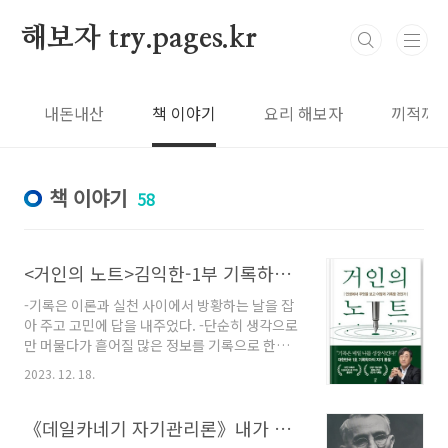
본문 바로가기
해보자 try.pages.kr
내돈내산
책 이야기
요리 해보자
끼적끼
책 이야기
58
<거인의 노트>김익한-1부 기록하는 인간 1장 성장(요약)
-기록은 이론과 실천 사이에서 방황하는 날을 잡
아 주고 고민에 답을 내주었다. -단순히 생각으로
만 머물다가 흩어질 많은 정보를 기록으로 한데
모으면 그것은 수단이 되고 역사가 된다. -기록은
2023. 12. 18.
단순하다. 매일의 나를 남기는 일이다. 내가 생각
하고 겪고 느끼고 만나고 행하는 모든 것을 메모
하면 그 메모에서 자신이 어떤 가치를 중요히 여
《데일카네기 자기관리론》내가 통제할 수 있는 유일한 날은 오늘
기는지가 드러난다. -아무리 공부해도 성적이 오