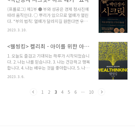
것이다. 맞벌이를 하지 않고 전업주부인 나는 남
(프롤로그) 제1부 ● 부와 성공은 경제 청사진에
편의 돈이라서 잃을 수 없어 하지 못하고 있다는
따라 움직인다. ○ 뿌리가 있으므로 열매가 열린
것도 핑계일뿐이다. 책을 보고 있으니 가만히 있
다. *부의 법칙: 열매가 달라지길 원한다면 우선
는 것은 아니라는 생각은 자기 위안이라고 해도
뿌리가 달라져야 한다. 보이는 것을 바꾸고 싶으
얼만큼은 맞는 말이다. '난 책을 보면서 준비하는
2023. 3. 10.
면 보이지 않는 것을 먼저 바꿔야 한다. *부의 법
과정이야' 라고 자기합리화를 하며 지금의 편안
칙: 돈은 결과다. 부자는 결과다. 건강도 결과다.
함을 유지하려는 것이다. 자기계발 관련 한 책과
질병도 결과다. 당신의 몸무게도 결과다. 우리는
<웰씽킹> 켈리최 - 아이를 위한 아침 확언
유튜브 영상을 많이 보다 보니 ..
원인과 결과의 세상에 살고 있다. 원인이 있기에
1. 오늘도 즐겁고 기대되는 하루가 시작되었습니
결과가 있는 세상 말이다. ○ 내면의 변화를 나에
다. 2. 나는 나를 믿습니다. 3. 나는 건강하고 행복
게 강력히 선언한다. - 확언: 이루고자 하는 목표
합니다. 4. 나는 배우는 것을 좋아합니다. 5. 나는
가 이미 이루어지고 있는 것처럼 단언하는 긍정
충분히 똑똑합니다. 6. 나는 멋진 아이디어와 좋
적인 진술 - 선언: 특정 상태를 선택하거나 특정
2023. 3. 6.
은 생각으로 가득합니다. 7. 나는 내가 원하는 것
행동을 감당하려 하는 공식적인 진술 - 무엇이 되
을 창조할 수 있는 힘이 있습니다. 8. 나는 재미있
겠다는 의지나 행동 하려는 의지가 있다. - 선언:
고 창의적입니다. 9. 나는 독특하고 특별합니다.
1
2
3
4
5
6
···
10
나의 내면세계가 외부의 세상을..
10. 나는 내 미래가 자랑스럽습니다. 11. 내 인생
은 재미있고 기쁨으로 가득합니다. 12. 나는 나다
운 것을 자랑스럽게 생각합니다. 13. 나는 안전하
고 보호받고 사랑받고 있습니다. 14. 나는 새로운
친구를 사귀는 것을 좋아합니다. 15. 나는 내 인
생에서 좋은 일이 일어날 자격이 있습니다.