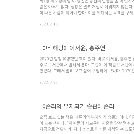
제1장 의도성의 법칙: 당신은 당신의 인생을 좀 더 멋지게
람은 아무도 없다. 성장은 결코 저절로 이뤄지지 않는다. 
더 나은 사람이 되어야 한다. 이를 위해서는 목표를 구체
으키는게 아니라 행동이 기분을 일으키는 것" (제롬 브루너
2023. 2. 13.
으면 지금 당장 하자! 제2장 인지의 법칙: 좋아하는 것
다. - "자신에게 정말로 중요한 것이 무엇인지 알게 되면
속에 간직할 경우 날마다 가장 중요한 존재로서 가장 중
(스티븐 코비) 제..
《더 해빙》이서윤, 홍주연
2020년 엄청 유명했던 책이 있다. 바로 이서윤, 홍주연
주로 도서관에서 빌려서 본다. 그런데 이 책을 도서관에
있었다. 그래서 빨리 보고 싶어 구입하여 보았다. 2020
의 주요 내용은 "가진 것에 대한 감사"이다. 가진 것에
2022. 3. 27.
하면 일이 잘 풀리게 된다. 이 책을 보기 전에도 감사한
많이 들었다. 감사노트를 쓸 때 가진 것에 대한 감사한 
않고 있다가 지난달 말부터 다시 쓰기 시작했다. 이제 한 
합니다'라는 말을..
《존리의 부자되기 습관》존리
요즘 보고 있는 책은 《존리의 부자되기 습관》이다. 아
이 드는 책이다. "아이들의 사교육비 지출을 당장 멈추고
자금으로 전환해라. 자녀 스스로 미래를 개척할 수 있도